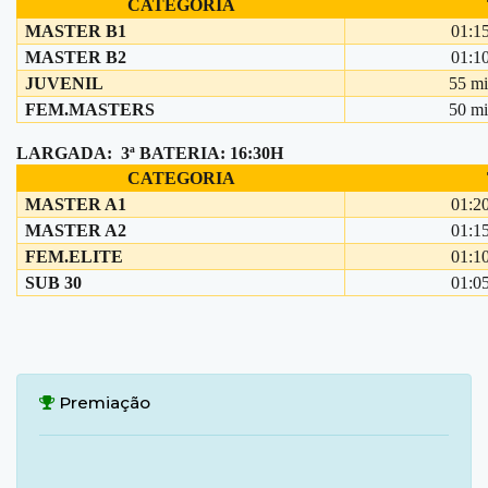
CATEGORIA
MASTER B1
01:1
MASTER B2
01:1
JUVENIL
55 m
FEM.MASTERS
50 m
LARGADA: 3ª BATERIA: 16:30H
CATEGORIA
MASTER A1
01:2
MASTER A2
01:1
FEM.ELITE
01:1
SUB 30
01:0
Premiação