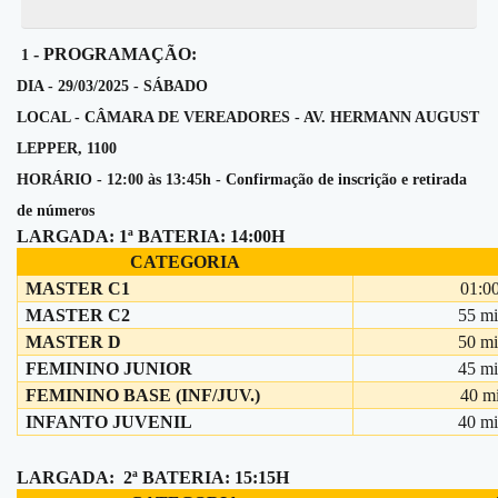
- PROGRAMAÇÃO:
1
DIA - 29/03/2025 - SÁBADO
LOCAL - CÂMARA DE VEREADORES - AV. HERMANN AUGUST
LEPPER, 1100
HORÁRIO - 12:00 às 13:45h - Confirmação de inscrição e retirada
de números
LARGADA: 1ª BATERIA: 14:00H
CATEGORIA
MASTER C1
01:0
MASTER C2
55 m
MASTER D
50 m
FEMININO JUNIOR
45 m
FEMININO BASE (INF/JUV.)
40 m
INFANTO JUVENIL
40 m
LARGADA: 2ª BATERIA: 15:15H