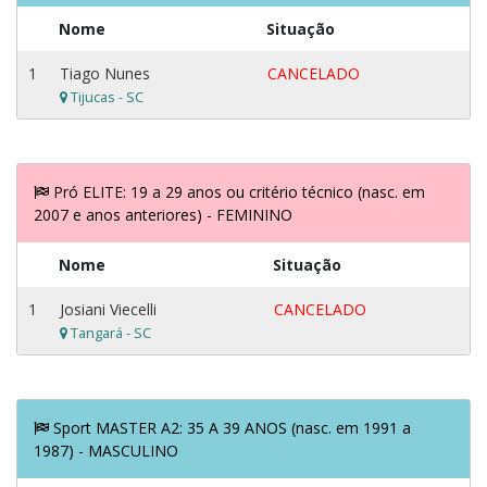
Nome
Situação
1
Tiago Nunes
CANCELADO
Tijucas - SC
Pró ELITE: 19 a 29 anos ou critério técnico (nasc. em
2007 e anos anteriores) - FEMININO
Nome
Situação
1
Josiani Viecelli
CANCELADO
Tangará - SC
Sport MASTER A2: 35 A 39 ANOS (nasc. em 1991 a
1987) - MASCULINO