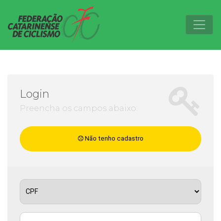
Login
Preencha os campos abaixo:
Não tenho cadastro
CPF